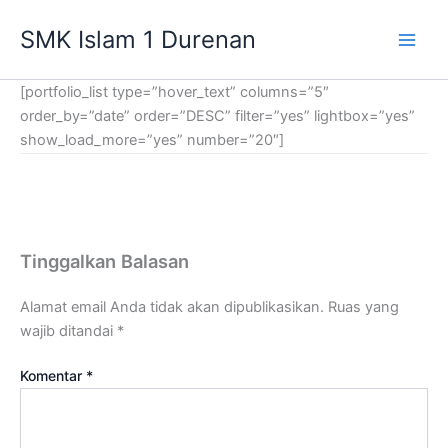
Lewati
SMK Islam 1 Durenan
ke
Main
konten
[portfolio_list type=”hover_text” columns=”5″
Men
order_by=”date” order=”DESC” filter=”yes” lightbox=”yes”
show_load_more=”yes” number=”20″]
Tinggalkan Balasan
Alamat email Anda tidak akan dipublikasikan.
Ruas yang
wajib ditandai
*
Komentar
*