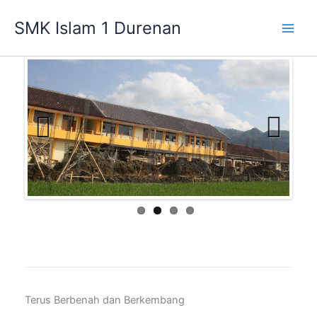
Lewati
SMK Islam 1 Durenan
ke
Main
konten
Men
Previ
Next
ous
Terus Berbenah dan Berkembang