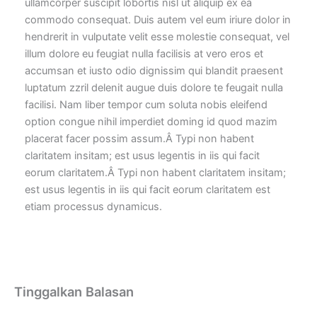
ullamcorper suscipit lobortis nisl ut aliquip ex ea
commodo consequat. Duis autem vel eum iriure dolor in
hendrerit in vulputate velit esse molestie consequat, vel
illum dolore eu feugiat nulla facilisis at vero eros et
accumsan et iusto odio dignissim qui blandit praesent
luptatum zzril delenit augue duis dolore te feugait nulla
facilisi. Nam liber tempor cum soluta nobis eleifend
option congue nihil imperdiet doming id quod mazim
placerat facer possim assum.Â Typi non habent
claritatem insitam; est usus legentis in iis qui facit
eorum claritatem.Â Typi non habent claritatem insitam;
est usus legentis in iis qui facit eorum claritatem est
etiam processus dynamicus.
Tinggalkan Balasan