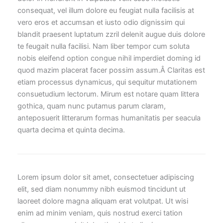
consequat, vel illum dolore eu feugiat nulla facilisis at
vero eros et accumsan et iusto odio dignissim qui
blandit praesent luptatum zzril delenit augue duis dolore
te feugait nulla facilisi. Nam liber tempor cum soluta
nobis eleifend option congue nihil imperdiet doming id
quod mazim placerat facer possim assum.Â Claritas est
etiam processus dynamicus, qui sequitur mutationem
consuetudium lectorum. Mirum est notare quam littera
gothica, quam nunc putamus parum claram,
anteposuerit litterarum formas humanitatis per seacula
quarta decima et quinta decima.
Lorem ipsum dolor sit amet, consectetuer adipiscing
elit, sed diam nonummy nibh euismod tincidunt ut
laoreet dolore magna aliquam erat volutpat. Ut wisi
enim ad minim veniam, quis nostrud exerci tation