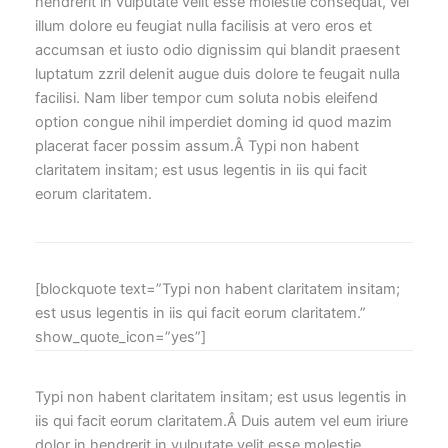
hendrerit in vulputate velit esse molestie consequat, vel
illum dolore eu feugiat nulla facilisis at vero eros et
accumsan et iusto odio dignissim qui blandit praesent
luptatum zzril delenit augue duis dolore te feugait nulla
facilisi. Nam liber tempor cum soluta nobis eleifend
option congue nihil imperdiet doming id quod mazim
placerat facer possim assum.Â Typi non habent
claritatem insitam; est usus legentis in iis qui facit
eorum claritatem.
[blockquote text=”Typi non habent claritatem insitam;
est usus legentis in iis qui facit eorum claritatem.”
show_quote_icon=”yes”]
Typi non habent claritatem insitam; est usus legentis in
iis qui facit eorum claritatem.Â Duis autem vel eum iriure
dolor in hendrerit in vulputate velit esse molestie