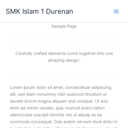
Lewati
SMK Islam 1 Durenan
ke
Main
konten
Sample Page
Men
Carefully crafted elements come together into one
amazing design.
Lorem ipsum dolor sit amet, consectetuer adipiscing
elit, sed diam nonummy nibh euismod tincidunt ut
laoreet dolore magna aliquam erat volutpat. Ut wisi
enim ad minim veniam, quis nostrud exerci tation
ullamcorper suscipit lobortis nisl ut aliquip ex ea
commodo consequat. Duis autem vel eum iriure dolor in