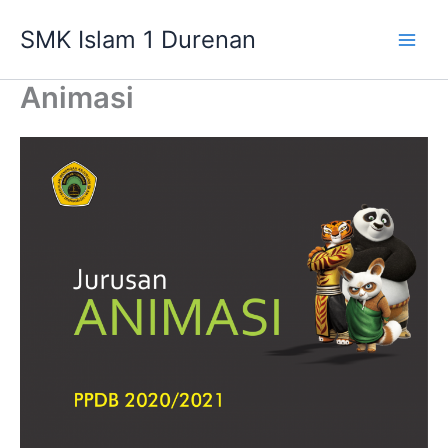
Lewati
SMK Islam 1 Durenan
ke
Main
konten
Animasi
Men