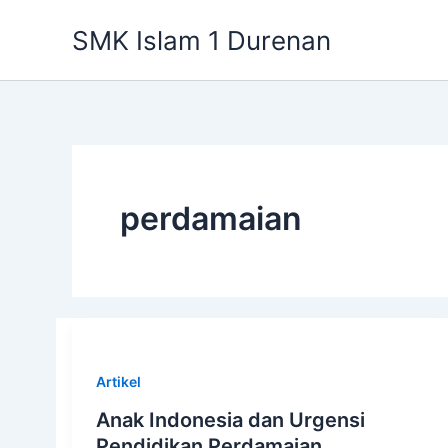
Lewati
SMK Islam 1 Durenan
ke
konten
perdamaian
Artikel
Anak Indonesia dan Urgensi
Pendidikan Perdamaian