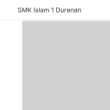
Lewati
SMK Islam 1 Durenan
ke
konten