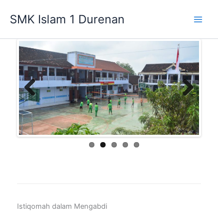
Lewati
SMK Islam 1 Durenan
ke
Main
konten
Men
Previ
Next
ous
Istiqomah dalam Mengabdi