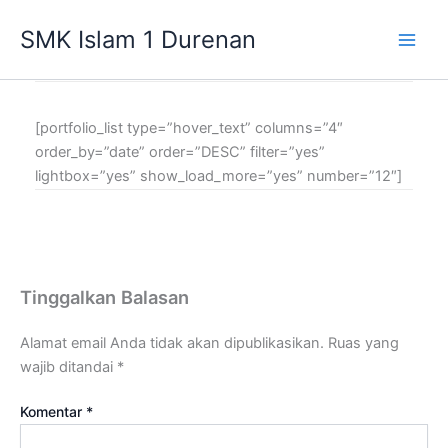
Lewati
SMK Islam 1 Durenan
ke
Main
konten
Men
[portfolio_list type=”hover_text” columns=”4″
order_by=”date” order=”DESC” filter=”yes”
lightbox=”yes” show_load_more=”yes” number=”12″]
Tinggalkan Balasan
Alamat email Anda tidak akan dipublikasikan.
Ruas yang
wajib ditandai
*
Komentar
*