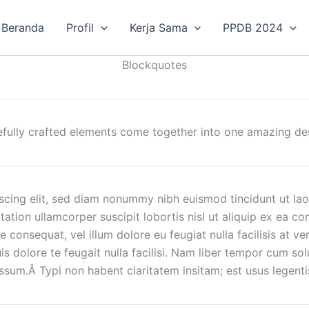
Beranda
Profil
Kerja Sama
PPDB 2024
Blockquotes
fully crafted elements come together into one amazing de
scing elit, sed diam nonummy nibh euismod tincidunt ut lao
tation ullamcorper suscipit lobortis nisl ut aliquip ex ea
ie consequat, vel illum dolore eu feugiat nulla facilisis at 
is dolore te feugait nulla facilisi. Nam liber tempor cum so
m.Â Typi non habent claritatem insitam; est usus legentis i