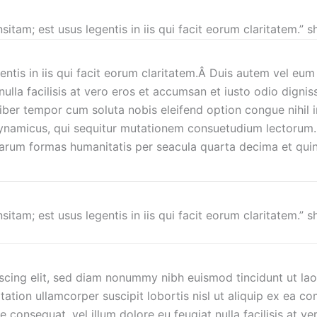
sitam; est usus legentis in iis qui facit eorum claritatem.”
ntis in iis qui facit eorum claritatem.Â Duis autem vel eum i
nulla facilisis at vero eros et accumsan et iusto odio dignis
m liber tempor cum soluta nobis eleifend option congue nihi
ynamicus, qui sequitur mutationem consuetudium lectorum.
rarum formas humanitatis per seacula quarta decima et qui
sitam; est usus legentis in iis qui facit eorum claritatem.
scing elit, sed diam nonummy nibh euismod tincidunt ut lao
tation ullamcorper suscipit lobortis nisl ut aliquip ex ea
ie consequat, vel illum dolore eu feugiat nulla facilisis at 