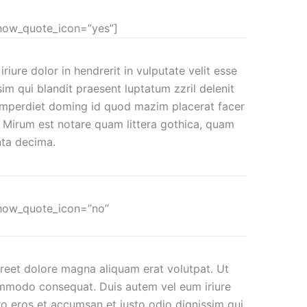
 show_quote_icon=”yes”]
riure dolor in hendrerit in vulputate velit esse
sim qui blandit praesent luptatum zzril delenit
l imperdiet doming id quod mazim placerat facer
 Mirum est notare quam littera gothica, quam
nta decima.
” show_quote_icon=”no”
reet dolore magna aliquam erat volutpat. Ut
 commodo consequat. Duis autem vel eum iriure
vero eros et accumsan et iusto odio dignissim qui