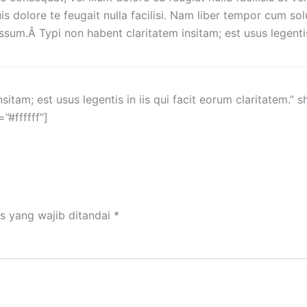
is dolore te feugait nulla facilisi. Nam liber tempor cum so
m.Â Typi non habent claritatem insitam; est usus legentis i
itam; est usus legentis in iis qui facit eorum claritatem.” 
#ffffff”]
s yang wajib ditandai
*