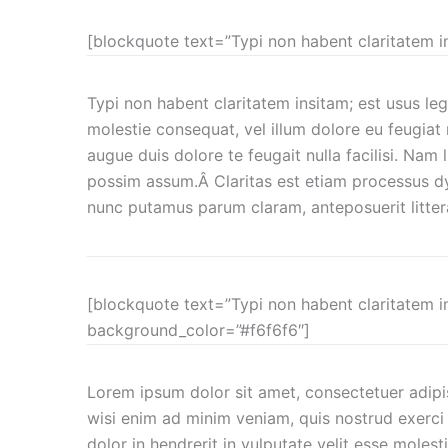
[blockquote text=”Typi non habent claritatem in
Typi non habent claritatem insitam; est usus lege
molestie consequat, vel illum dolore eu feugiat 
augue duis dolore te feugait nulla facilisi. Na
possim assum.Â Claritas est etiam processus d
nunc putamus parum claram, anteposuerit litte
[blockquote text=”Typi non habent claritatem in
background_color=”#f6f6f6″]
Lorem ipsum dolor sit amet, consectetuer adipi
wisi enim ad minim veniam, quis nostrud exerci 
dolor in hendrerit in vulputate velit esse molest