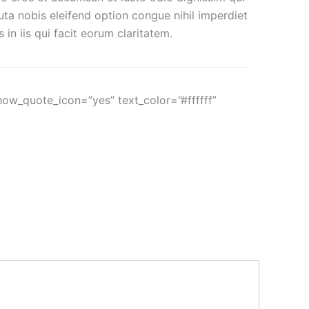
luta nobis eleifend option congue nihil imperdiet
n iis qui facit eorum claritatem.
show_quote_icon=”yes” text_color=”#ffffff”