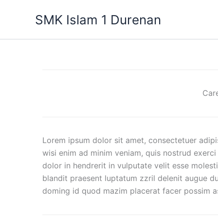
Lewati
SMK Islam 1 Durenan
ke
konten
Care
Lorem ipsum dolor sit amet, consectetuer adipi
wisi enim ad minim veniam, quis nostrud exerci 
dolor in hendrerit in vulputate velit esse molest
blandit praesent luptatum zzril delenit augue du
doming id quod mazim placerat facer possim assu