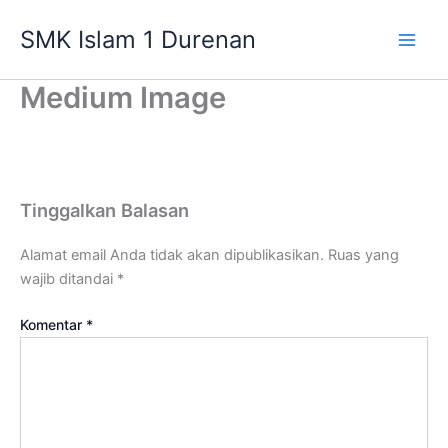
Lewati
SMK Islam 1 Durenan
ke
Main
konten
Medium Image
Men
Tinggalkan Balasan
Alamat email Anda tidak akan dipublikasikan.
Ruas yang
wajib ditandai
*
Komentar
*