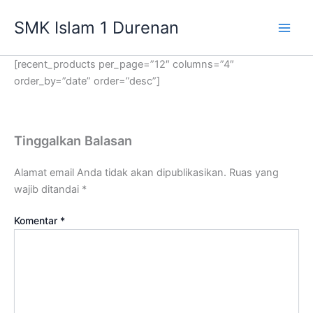
Lewati
SMK Islam 1 Durenan
ke
Main
konten
[recent_products per_page=”12″ columns=”4″
Men
order_by=”date” order=”desc”]
Tinggalkan Balasan
Alamat email Anda tidak akan dipublikasikan.
Ruas yang
wajib ditandai
*
Komentar
*