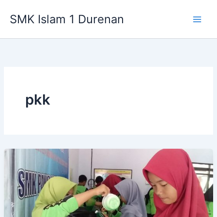
Lewati
SMK Islam 1 Durenan
ke
Main
konten
Men
pkk