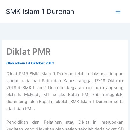
Lewati
SMK Islam 1 Durenan
ke
Main
konten
Men
Diklat PMR
Oleh
admin
/
4 Oktober 2013
Diklat PMR SMK Islam 1 Durenan telah terlaksana dengan
lancar pada hari Rabu dan Kamis tanggal 17-18 Oktober
2018 di SMK Islam 1 Durenan. kegiatan ini dibuka langsung
oleh Ir. Mulyadi, MT selaku ketua PMI kab.Trenggalek,
didampingi oleh kepala sekolah SMK Islam 1 Durenan serta
staff dari PMI .
Pendidikan dan Pelatihan atau Diklat ini merupakan
kegiatan yang dilakukan oleh setiap sekolah dari tingkat SD